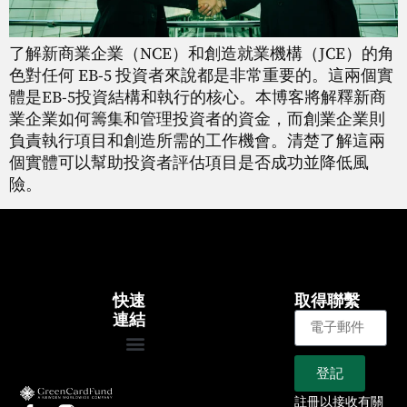
了解新商業企業（NCE）和創造就業機構（JCE）的角
色對任何 EB-5 投資者來說都是非常重要的。這兩個實
體是EB-5投資結構和執行的核心。本博客將解釋新商
業企業如何籌集和管理投資者的資金，而創業企業則
負責執行項目和創造所需的工作機會。清楚了解這兩
個實體可以幫助投資者評估項目是否成功並降低風
險。
快速
取得聯繫
連結
登記
大約
EB-5專案
我們的專案
文章
新聞
註冊以接收有關