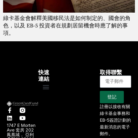
綠卡基金會解釋美國移民法是如何制定的、國會的角
色，以及 EB-5 投資者在規劃居留機會時應了解的事
項。
快速
取得聯繫
連結
登記
大約
EB-5專案
我們的專案
文章
新聞
註冊以接收有關
綠卡基金事務和
EB-5簽證計劃的
1747 E Morten
最新消息的電子
Ave 套房 202
郵件。
鳳凰城， 亞利