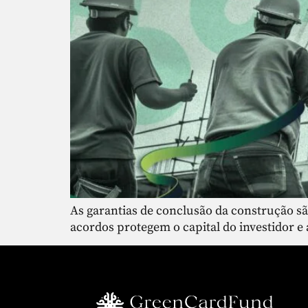
As garantias de conclusão da construção s
acordos protegem o capital do investidor e