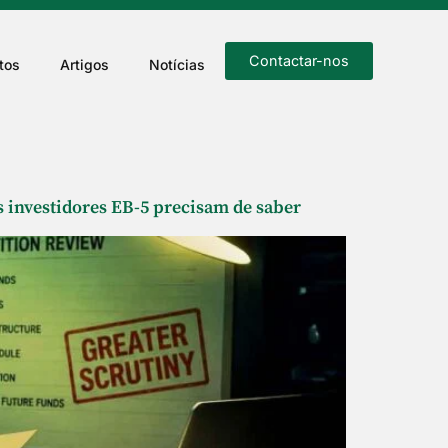
Contactar-nos
tos
Artigos
Notícias
5
s investidores EB-5 precisam de saber