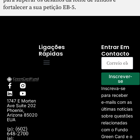
fortalecer a sua petição EB-5.
Ligações
Entrar Em
Rápidas
Contacto
Programa EB-5
Os nossos projectos
Inscrever-
se
Inscreva-se
para receber
1747 E Morten
e-mails com as
Ave Suite 202
últimas notícias
Phoenix,
Arizona 85020
sobre questões
EUA
relacionadas
(602)
(p):
com o Fundo
648-2700
Green Card e o
(e):