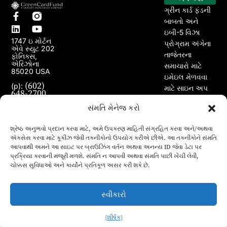
ગ્રીન કાર્ડ ફંડની
બાબતો અને
ઇબી-5 વિઝા
1747 ઇ મોર્ટન
પ્રોગ્રામ અંગેના
એવે સ્યુટ 202
તાજેતરના
ફોનિક્સ,
એરિઝોના
સમાચારો માટે
85020 USA
ઇમેઇલ મેળવવા
(602)
(p):
માટે સાઇન અપ
648-2700
કરો.
(e):
info@greencardfund.com
સંમતિ મેનેજ કરો
શ્રેષ્ઠ અનુભવો પ્રદાન કરવા માટે, અમે ઉપકરણ માહિતી સંગ્રહિત કરવા અને/અથવા
ઍક્સેસ કરવા માટે કૂકીઝ જેવી તકનીકોનો ઉપયોગ કરીએ છીએ. આ તકનીકોને સંમતિ
આપવાથી અમને આ સાઇટ પર બ્રાઉઝિંગ વર્તન અથવા અનન્ય ID જેવા ડેટા પર
પ્રક્રિયા કરવાની મંજૂરી મળશે. સંમતિ ન આપવી અથવા સંમતિ પાછી ખેંચી લેવી,
ચોક્કસ સુવિધાઓ અને કાર્યોને પ્રતિકૂળ અસર કરી શકે છે.
સ્વીકારો
{શીર્ષક}
© 2024 કોપીરાઇટ ગ્રીન કાર્ડ ફંડ. તમામ અધિકારો અનામત.
ગુજરાતી