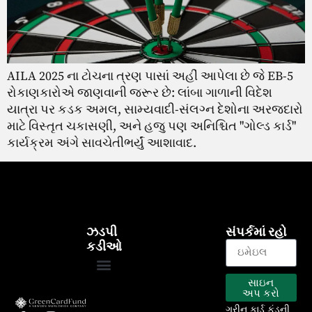
AILA 2025 ના ટોચના ત્રણ પાસાં અહીં આપેલા છે જે EB-5
રોકાણકારોએ જાણવાની જરૂર છે: લાંબા ગાળાની વિદેશ
યાત્રા પર કડક અમલ, સામ્યવાદી-સંલગ્ન દેશોના અરજદારો
માટે વિસ્તૃત ચકાસણી, અને હજુ પણ અનિશ્ચિત "ગોલ્ડ કાર્ડ"
કાર્યક્રમ અંગે સાવચેતીભર્યું આશાવાદ.
ઝડપી
સંપર્કમાં રહો
કડીઓ
સાઇન
EB-5 કાર્યક્રમ
અમારા પ્રોજેક્ટ્સ
અપ કરો
ગ્રીન કાર્ડ ફંડની