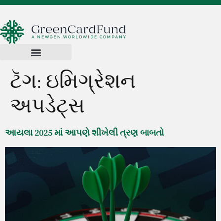
ટૅગ:
ઇમિગ્રેશન
અપડેટ્સ
આયલા 2025 માં આપણે શીખેલી ત્રણ બાબતો