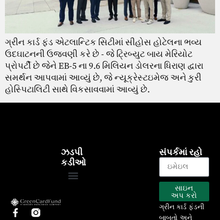
ગ્રીન કાર્ડ ફંડ એટલાન્ટિક સિટીમાં સીહોસ હોટેલના ભવ્ય
ઉદઘાટનની ઉજવણી કરે છે - જે ટ્રિબ્યુટ બાય મેરિયોટ
પ્રોપર્ટી છે જેને EB-5 ના 9.6 મિલિયન ડોલરના ધિરાણ દ્વારા
સમર્થન આપવામાં આવ્યું છે, જે ન્યૂક્રેસ્ટઇમેજ અને કુરી
હોસ્પિટાલિટી સાથે વિકસાવવામાં આવ્યું છે.
ઝડપી
સંપર્કમાં રહો
કડીઓ
સાઇન
EB-5 કાર્યક્રમ
અમારા પ્રોજેક્ટ્સ
અપ કરો
ગ્રીન કાર્ડ ફંડની
બાબતો અને