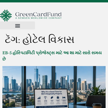
ટૅગ:
હોટેલ વિકાસ
EB-5 હોસ્પિટાલિટી પ્રોજેક્ટ્સ માટે આ શા માટે સારો સમય
છે