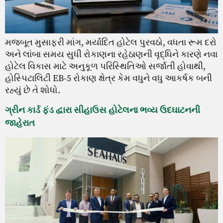
મજબૂત મુસાફરી માંગ, મર્યાદિત હોટેલ પુરવઠો, વધતા રૂમ દરો
અને લાંબા સમય સુધી રોકાણના રહેઠાણની વૃદ્ધિને કારણે નવા
હોટેલ વિકાસ માટે અનુકૂળ પરિસ્થિતિઓ સર્જાતી હોવાથી,
હોસ્પિટાલિટી EB-5 રોકાણ ક્ષેત્ર કેમ વધુને વધુ આકર્ષક બની
રહ્યું છે તે શોધો.
ગ્રીન કાર્ડ ફંડ દ્વારા સીહાઉસ હોટેલના ભવ્ય ઉદઘાટનની
જાહેરાત