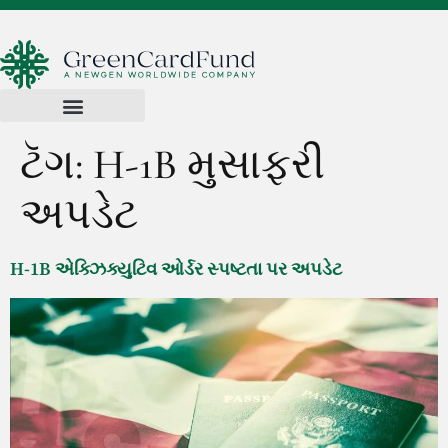
ટૅગ:
H-1B મુસાફરી
અપડેટ
H-1B એક્ઝિક્યુટિવ ઓર્ડર સ્પષ્ટતા પર અપડેટ