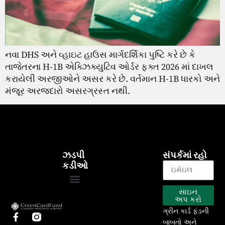
નવા DHS અને વ્હાઇટ હાઉસ માર્ગદર્શિકા પુષ્ટિ કરે છે કે
તાજેતરના H-1B એક્ઝિક્યુટિવ ઓર્ડર ફક્ત 2026 માં દાખલ
કરાયેલી અરજીઓને અસર કરે છે. વર્તમાન H-1B ધારકો અને
મંજૂર અરજદારો અસરગ્રસ્ત નથી.
ઝડપી
સંપર્કમાં રહો
કડીઓ
સાઇન
EB-5 કાર્યક્રમ
અમારા પ્રોજેક્ટ્સ
અપ કરો
ગ્રીન કાર્ડ ફંડની
બાબતો અને