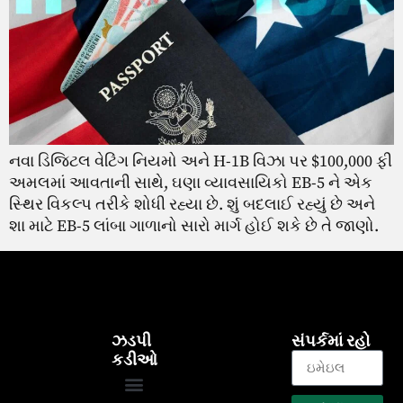
નવા ડિજિટલ વેટિંગ નિયમો અને H-1B વિઝા પર $100,000 ફી
અમલમાં આવતાની સાથે, ઘણા વ્યાવસાયિકો EB-5 ને એક
સ્થિર વિકલ્પ તરીકે શોધી રહ્યા છે. શું બદલાઈ રહ્યું છે અને
શા માટે EB-5 લાંબા ગાળાનો સારો માર્ગ હોઈ શકે છે તે જાણો.
ઝડપી
સંપર્કમાં રહો
કડીઓ