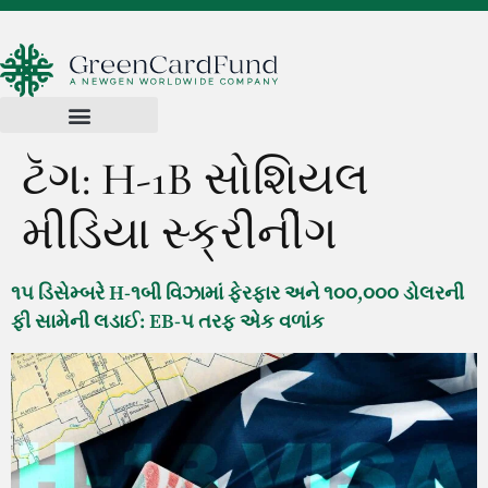
ટૅગ:
H-1B સોશિયલ
મીડિયા સ્ક્રીનીંગ
૧૫ ડિસેમ્બરે H-૧બી વિઝામાં ફેરફાર અને ૧૦૦,૦૦૦ ડોલરની
ફી સામેની લડાઈ: EB-૫ તરફ એક વળાંક