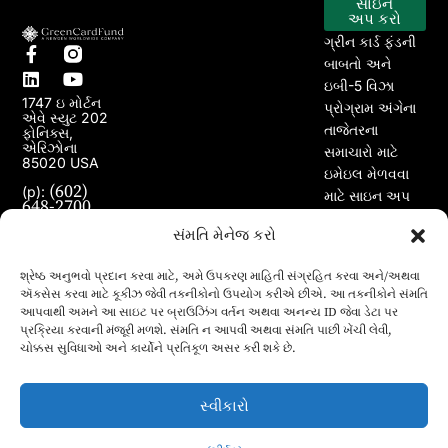
સાઇન
EB-5 કાર્યક્રમ
અમારા પ્રોજેક્ટ્સ
અપ કરો
ગ્રીન કાર્ડ ફંડની
બાબતો અને
ઇબી-5 વિઝા
1747 ઇ મોર્ટન
પ્રોગ્રામ અંગેના
એવે સ્યુટ 202
તાજેતરના
ફોનિક્સ,
એરિઝોના
સમાચારો માટે
85020 USA
ઇમેઇલ મેળવવા
(602)
(p):
માટે સાઇન અપ
648-2700
કરો.
(e):
info@greencardfund.com
સંમતિ મેનેજ કરો
શ્રેષ્ઠ અનુભવો પ્રદાન કરવા માટે, અમે ઉપકરણ માહિતી સંગ્રહિત કરવા અને/અથવા
ઍક્સેસ કરવા માટે કૂકીઝ જેવી તકનીકોનો ઉપયોગ કરીએ છીએ. આ તકનીકોને સંમતિ
આપવાથી અમને આ સાઇટ પર બ્રાઉઝિંગ વર્તન અથવા અનન્ય ID જેવા ડેટા પર
પ્રક્રિયા કરવાની મંજૂરી મળશે. સંમતિ ન આપવી અથવા સંમતિ પાછી ખેંચી લેવી,
ચોક્કસ સુવિધાઓ અને કાર્યોને પ્રતિકૂળ અસર કરી શકે છે.
સ્વીકારો