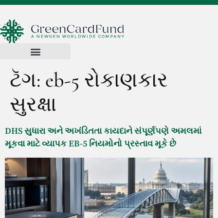
ટૅગ:
eb-5 રોકાણકાર
સુરક્ષા
DHS સુધારા અને અખંડિતતા કાયદાને સંપૂર્ણપણે અમલમાં
મૂકવા માટે વ્યાપક EB-5 નિયમોનો પ્રસ્તાવ મૂકે છે