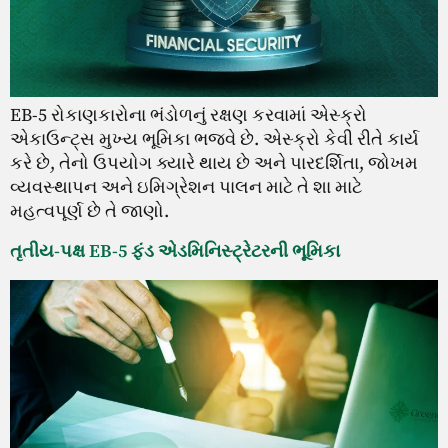
EB-5 રોકાણકારોના ભંડોળનું રક્ષણ કરવામાં એસ્ક્રો
એકાઉન્ટ્સ મુખ્ય ભૂમિકા ભજવે છે. એસ્ક્રો કેવી રીતે કાર્ય
કરે છે, તેનો ઉપયોગ ક્યારે થાય છે અને પારદર્શિતા, જોખમ
વ્યવસ્થાપન અને ઇમિગ્રેશન પાલન માટે તે શા માટે
મહત્વપૂર્ણ છે તે જાણો.
તૃતીય-પક્ષ EB-5 ફંડ એડમિનિસ્ટ્રેટરની ભૂમિકા