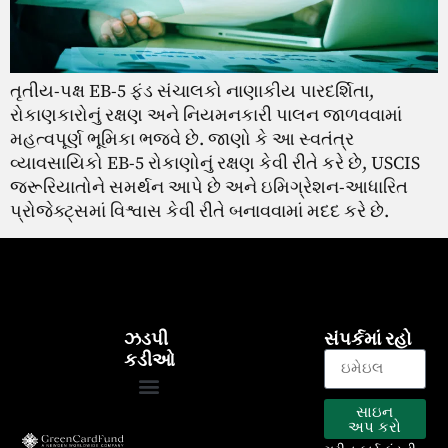
તૃતીય-પક્ષ EB-5 ફંડ સંચાલકો નાણાકીય પારદર્શિતા,
રોકાણકારોનું રક્ષણ અને નિયમનકારી પાલન જાળવવામાં
મહત્વપૂર્ણ ભૂમિકા ભજવે છે. જાણો કે આ સ્વતંત્ર
વ્યાવસાયિકો EB-5 રોકાણોનું રક્ષણ કેવી રીતે કરે છે, USCIS
જરૂરિયાતોને સમર્થન આપે છે અને ઇમિગ્રેશન-આધારિત
પ્રોજેક્ટ્સમાં વિશ્વાસ કેવી રીતે બનાવવામાં મદદ કરે છે.
ઝડપી
સંપર્કમાં રહો
કડીઓ
સાઇન
EB-5 કાર્યક્રમ
અમારા પ્રોજેક્ટ્સ
અપ કરો