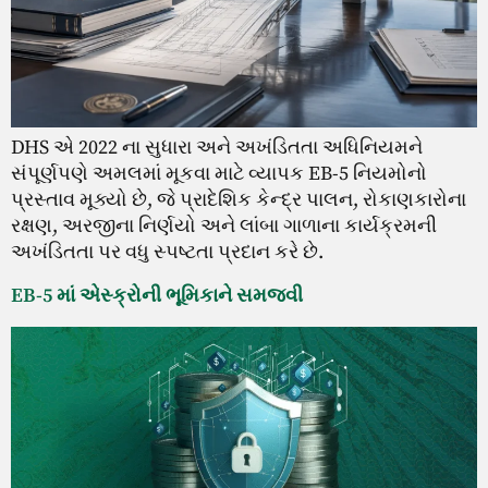
DHS એ 2022 ના સુધારા અને અખંડિતતા અધિનિયમને
સંપૂર્ણપણે અમલમાં મૂકવા માટે વ્યાપક EB-5 નિયમોનો
પ્રસ્તાવ મૂક્યો છે, જે પ્રાદેશિક કેન્દ્ર પાલન, રોકાણકારોના
રક્ષણ, અરજીના નિર્ણયો અને લાંબા ગાળાના કાર્યક્રમની
અખંડિતતા પર વધુ સ્પષ્ટતા પ્રદાન કરે છે.
EB-5 માં એસ્ક્રોની ભૂમિકાને સમજવી