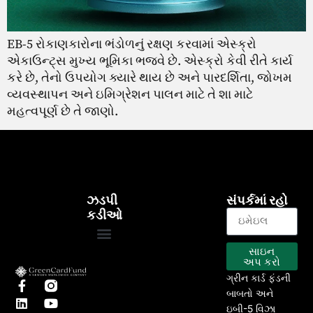
EB-5 રોકાણકારોના ભંડોળનું રક્ષણ કરવામાં એસ્ક્રો
એકાઉન્ટ્સ મુખ્ય ભૂમિકા ભજવે છે. એસ્ક્રો કેવી રીતે કાર્ય
કરે છે, તેનો ઉપયોગ ક્યારે થાય છે અને પારદર્શિતા, જોખમ
વ્યવસ્થાપન અને ઇમિગ્રેશન પાલન માટે તે શા માટે
મહત્વપૂર્ણ છે તે જાણો.
ઝડપી
સંપર્કમાં રહો
કડીઓ
સાઇન
EB-5 કાર્યક્રમ
અમારા પ્રોજેક્ટ્સ
અપ કરો
ગ્રીન કાર્ડ ફંડની
બાબતો અને
ઇબી-5 વિઝા