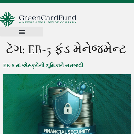
ટૅગ:
EB-5 ફંડ મેનેજમેન્ટ
EB-5 માં એસ્ક્રોની ભૂમિકાને સમજવી