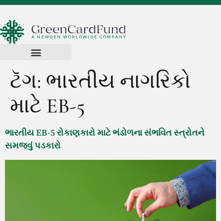
ટૅગ:
ભારતીય નાગરિકો
માટે EB-5
ભારતીય EB-5 રોકાણકારો માટે ભંડોળના સંભવિત સ્ત્રોતને
સમજવું પડકારો