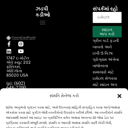
ઝડપી
સંપર્કમાં રહો
કડીઓ
સાઇન
EB-5 કાર્યક્રમ
અમારા પ્રોજેક્ટ્સ
અપ કરો
ગ્રીન કાર્ડ ફંડની
બાબતો અને
ઇબી-5 વિઝા
1747 ઇ મોર્ટન
પ્રોગ્રામ અંગેના
એવે સ્યુટ 202
તાજેતરના
ફોનિક્સ,
એરિઝોના
સમાચારો માટે
85020 USA
ઇમેઇલ મેળવવા
(602)
(p):
માટે સાઇન અપ
648-2700
કરો.
(e):
info@greencardfund.com
સંમતિ મેનેજ કરો
શ્રેષ્ઠ અનુભવો પ્રદાન કરવા માટે, અમે ઉપકરણ માહિતી સંગ્રહિત કરવા અને/અથવા
ઍક્સેસ કરવા માટે કૂકીઝ જેવી તકનીકોનો ઉપયોગ કરીએ છીએ. આ તકનીકોને સંમતિ
આપવાથી અમને આ સાઇટ પર બ્રાઉઝિંગ વર્તન અથવા અનન્ય ID જેવા ડેટા પર
પ્રક્રિયા કરવાની મંજૂરી મળશે. સંમતિ ન આપવી અથવા સંમતિ પાછી ખેંચી લેવી,