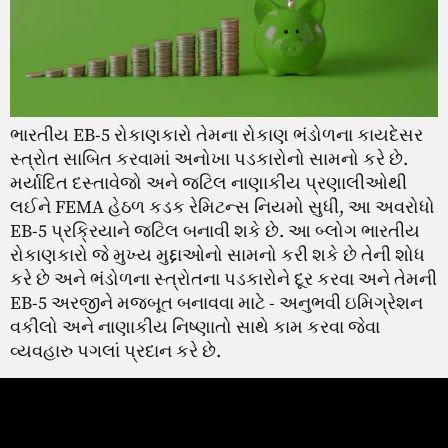
ભારતીય EB-5 રોકાણકારો તેમના રોકાણ ભંડોળના કાયદેસર
સ્ત્રોત સાબિત કરવામાં અનોખા પડકારોનો સામનો કરે છે.
મર્યાદિત દસ્તાવેજો અને જટિલ નાણાકીય પ્રણાલીઓથી
લઈને FEMA હેઠળ કડક રેમિટન્સ નિયમો સુધી, આ અવરોધો
EB-5 પ્રક્રિયાને જટિલ બનાવી શકે છે. આ બ્લોગ ભારતીય
રોકાણકારો જે મુખ્ય મુદ્દાઓનો સામનો કરી શકે છે તેની શોધ
કરે છે અને ભંડોળના સ્ત્રોતના પડકારોને દૂર કરવા અને તેમની
EB-5 અરજીને મજબૂત બનાવવા માટે - અનુભવી ઇમિગ્રેશન
વકીલો અને નાણાકીય નિષ્ણાતો સાથે કામ કરવા જેવા
વ્યવહારુ પગલાં પ્રદાન કરે છે.