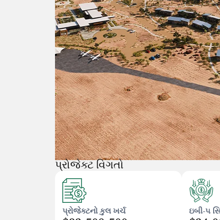
પ્રોજેક્ટ વિગતો
પ્રોજેક્ટનો કુલ ખર્ચ
ઇબી-૫ સ