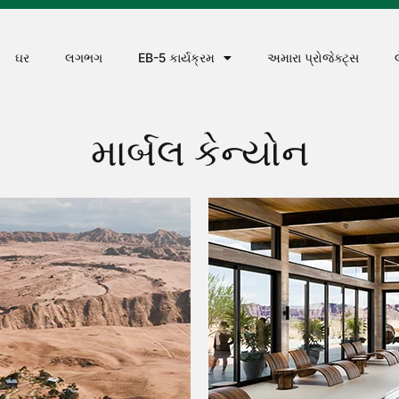
ઘર
લગભગ
EB-5 કાર્યક્રમ
અમારા પ્રોજેક્ટ્સ
માર્બલ કેન્યોન