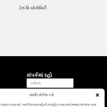
ટેરા વિ યોસેમિટી
સંપર્કમાં રહો
સંમતિ મેનેજ કરો
સાઇન અપ કરો
ગ્રીન કાર્ડ ફંડની બાબતો અને
વો પ્રદાન કરવા માટે, અમે ઉપકરણ માહિતી સંગ્રહિત કરવા અને/અથવા ઍક્સેસ કરવા