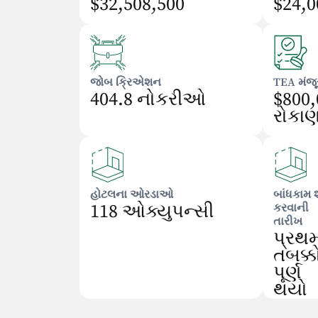
$32,508,500
$24,0
જોબ ક્રિએશન
TEA મંજૂ
404.8 નોકરીઓ
$800,
રોકા
હોટલના ઓરડાઓ
બાંધકામ 
118 ઓક્યુપન્સી
કરવાની
તારીખ
પ્રથ
તબક્ક
પૂર્ણ
થયો