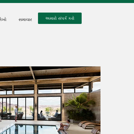
અમારો સંપર્ક કરો
લેખો
સમાચાર