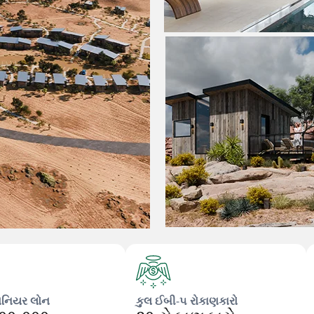
િનિયર લોન
કુલ ઈબી-૫ રોકાણકારો