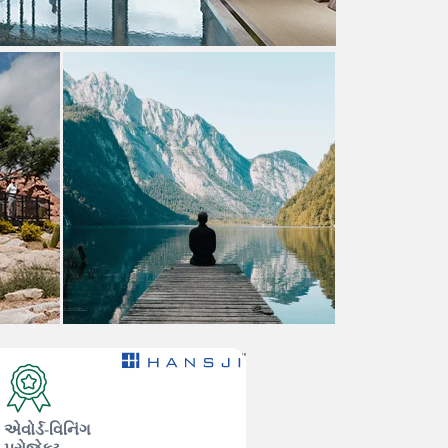
એવોર્ડ-વિનિંગ