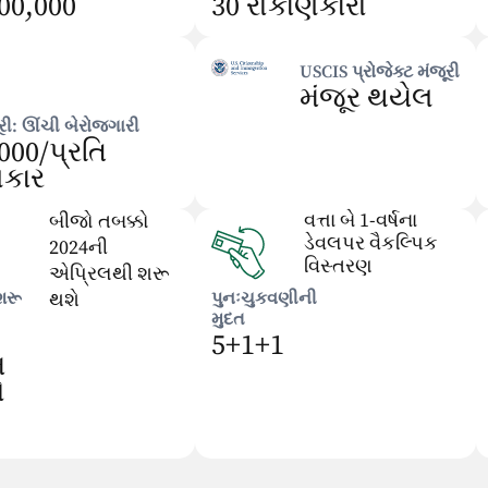
00,000
30 રોકાણકારો
USCIS પ્રોજેક્ટ મંજૂરી
મંજૂર થયેલ
રી: ઊંચી બેરોજગારી
000/પ્રતિ
ણકાર
વત્તા બે 1-વર્ષના
બીજો તબક્કો
ડેવલપર વૈકલ્પિક
2024ની
વિસ્તરણ
એપ્રિલથી શરૂ
શરૂ
થશે
પુનઃચુકવણીની
મુદત
5+1+1
મ
ો