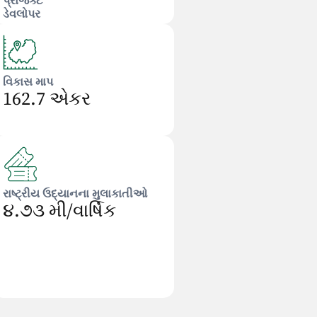
પ્રોજેક્ટ
ડેવલોપર
વિકાસ માપ
162.7 એકર
રાષ્ટ્રીય ઉદ્યાનના મુલાકાતીઓ
૪.૭૩ મી/વાર્ષિક