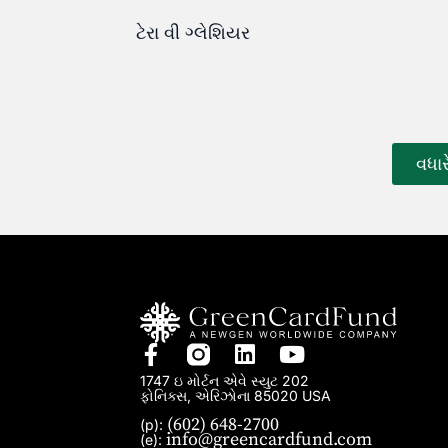
ટેરા વી ગ્લેશિયર
વધા
1747 ઇ મોર્ટન એવે સ્યુટ 202
ફોનિક્સ, એરિઝોના 85020 USA
(602) 648-2700
(p):
info@greencardfund.com
(e):