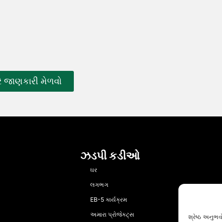
રે જાણકારી મેળવો
ઝડપી કડીઓ
ઘર
લગભગ
EB-5 કાર્યક્રમ
અમારા પ્રોજેક્ટ્સ
શ્રેષ્ઠ અનુભ