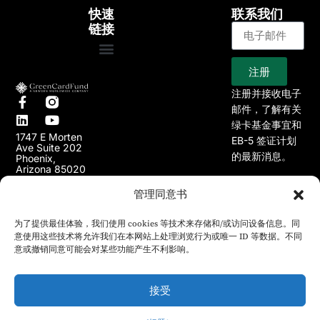
快速
联系我们
链接
注册
首页
关于
EB-5 计划
我们的项目
文章
新闻
注册并接收电子
邮件，了解有关
绿卡基金事宜和
1747 E Morten
EB-5 签证计划
Ave Suite 202
的最新消息。
Phoenix,
Arizona 85020
USA
管理同意书
(602) 648-
(p):
2700
(e):
为了提供最佳体验，我们使用 cookies 等技术来存储和/或访问设备信息。同
info@greencardfund.com
意使用这些技术将允许我们在本网站上处理浏览行为或唯一 ID 等数据。不同
意或撤销同意可能会对某些功能产生不利影响。
接受