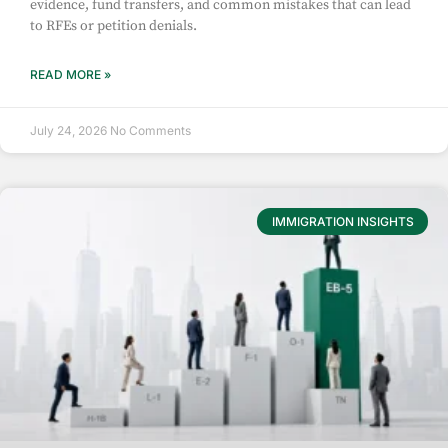
evidence, fund transfers, and common mistakes that can lead
to RFEs or petition denials.
READ MORE »
July 24, 2026
No Comments
IMMIGRATION INSIGHTS