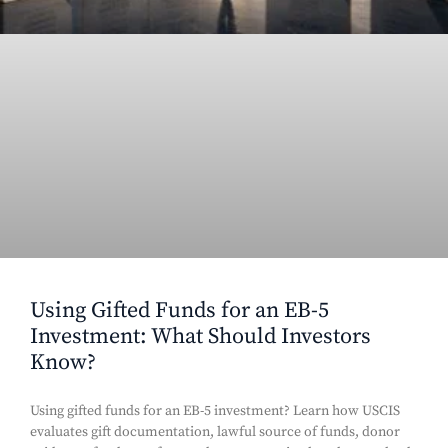
Using Gifted Funds for an EB-5
Investment: What Should Investors
Know?
Using gifted funds for an EB-5 investment? Learn how USCIS
evaluates gift documentation, lawful source of funds, donor