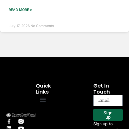
READ MORE »
July 17, 2026
No Comments
Quick
Get In
Links
Touch
EB-5 Program
Our Projects
Sign
up
Sign up to