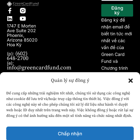
Trang chủ
Về chúng tôi
Chương trình EB-5
Dự án
Bài viết
Tin tức
Đăng
ký
Đăng ký để
1747 E Morten
nhận email để
Ave Suite 202
biết tin tức mới
Phoenix,
Arizona 85020
nhất về các
Hoa Kỳ
vấn đề của
(602)
(p):
Green Card
648-2700
Fund và
(e):
info@greencardfund.com
Chương trình
Visa EB-5.
Quản lý sự đồng ý
Để cung cấp những trải nghiệm tốt nhất, chúng tôi sử dụng các công nghệ
như cookie để lưu trữ và/hoặc truy cập thông tin thiết bị. Việc đồng ý với
các công nghệ này sẽ cho phép chúng tôi xử lý dữ liệu như hành vi duyệt
web hoặc ID duy nhất trên trang web này. Việc không đồng ý hoặc rút lại sự
đồng ý có thể ảnh hưởng xấu đến một số tính năng và chức năng nhất định.
Chấp nhận