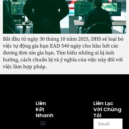
Bắt đầu từ ngày 30 tháng 10 năm 2025, DHS sẽ loại bỏ
việc tự động gia hạn EAD 540 ngày cho hầu hết các
đương đơn xin gia hạn. Tìm hiểu những ai bị ảnh
hưởng, cách chuẩn bị và ý nghĩa của việc này đối với
việc làm hợp pháp.
Liên
Liên Lạc
Kết
Với Chúng
Nhanh
Tôi