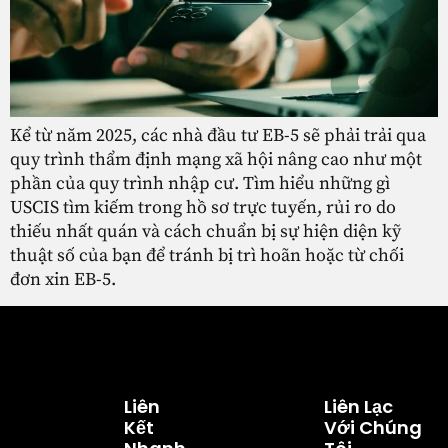
Kể từ năm 2025, các nhà đầu tư EB-5 sẽ phải trải qua
quy trình thẩm định mạng xã hội nâng cao như một
phần của quy trình nhập cư. Tìm hiểu những gì
USCIS tìm kiếm trong hồ sơ trực tuyến, rủi ro do
thiếu nhất quán và cách chuẩn bị sự hiện diện kỹ
thuật số của bạn để tránh bị trì hoãn hoặc từ chối
đơn xin EB-5.
Liên
Liên Lạc
Kết
Với Chúng