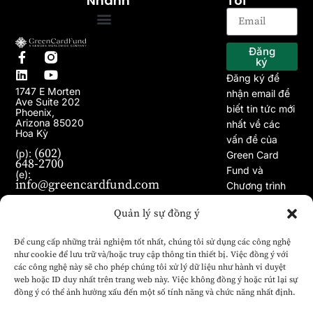
Nhanh
Tôi
Trang chủ
Về chúng tôi
Chương trình EB-5
Dự án
Bài viết
Tin tức
Đăng
ký
Đăng ký để
1747 E Morten
nhận email để
Ave Suite 202
biết tin tức mới
Phoenix,
Arizona 85020
nhất về các
Hoa Kỳ
vấn đề của
(602)
(p):
Green Card
648-2700
Fund và
(e):
info@greencardfund.com
Chương trình
Visa EB-5.
Quản lý sự đồng ý
Để cung cấp những trải nghiệm tốt nhất, chúng tôi sử dụng các công nghệ
như cookie để lưu trữ và/hoặc truy cập thông tin thiết bị. Việc đồng ý với
các công nghệ này sẽ cho phép chúng tôi xử lý dữ liệu như hành vi duyệt
web hoặc ID duy nhất trên trang web này. Việc không đồng ý hoặc rút lại sự
đồng ý có thể ảnh hưởng xấu đến một số tính năng và chức năng nhất định.