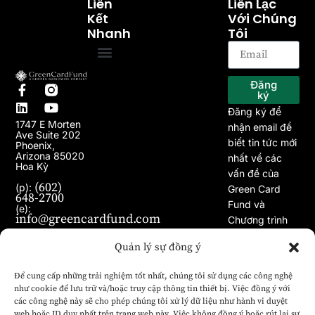
Liên
Liên Lạc
Kết
Với Chúng
Nhanh
Tôi
Trang chủ
Về chúng tôi
Chương trình EB-5
Dự án
Bài viết
Tin tức
Đăng
ký
Đăng ký để
1747 E Morten
nhận email để
Ave Suite 202
biết tin tức mới
Phoenix,
Arizona 85020
nhất về các
Hoa Kỳ
vấn đề của
(602)
(p):
Green Card
648-2700
Fund và
(e):
info@greencardfund.com
Chương trình
Visa EB-5.
Quản lý sự đồng ý
Để cung cấp những trải nghiệm tốt nhất, chúng tôi sử dụng các công nghệ
như cookie để lưu trữ và/hoặc truy cập thông tin thiết bị. Việc đồng ý với
các công nghệ này sẽ cho phép chúng tôi xử lý dữ liệu như hành vi duyệt
web hoặc ID duy nhất trên trang web này. Việc không đồng ý hoặc rút lại sự