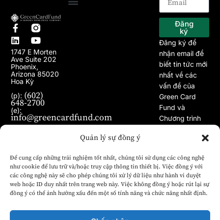
Trang chủ
Về chúng tôi
Chương trình EB-5
Dự án
Bài viết
Tin tức
Đăng
ký
Đăng ký để
1747 E Morten
nhận email để
Ave Suite 202
biết tin tức mới
Phoenix,
Arizona 85020
nhất về các
Hoa Kỳ
vấn đề của
(602)
(p):
Green Card
648-2700
Fund và
(e):
info@greencardfund.com
Chương trình
Visa EB-5.
Quản lý sự đồng ý
Để cung cấp những trải nghiệm tốt nhất, chúng tôi sử dụng các công nghệ
như cookie để lưu trữ và/hoặc truy cập thông tin thiết bị. Việc đồng ý với
các công nghệ này sẽ cho phép chúng tôi xử lý dữ liệu như hành vi duyệt
web hoặc ID duy nhất trên trang web này. Việc không đồng ý hoặc rút lại sự
đồng ý có thể ảnh hưởng xấu đến một số tính năng và chức năng nhất định.