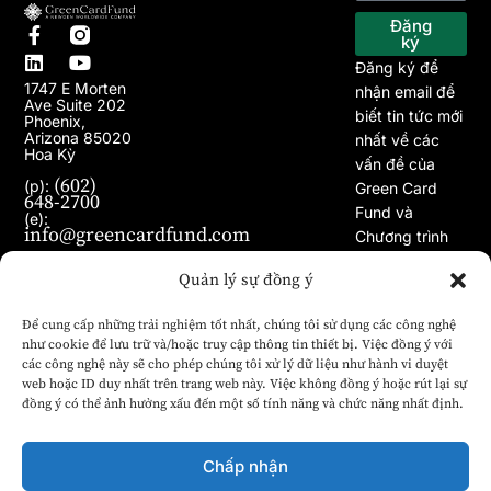
Trang chủ
Về chúng tôi
Chương trình EB-5
Dự án
Bài viết
Tin tức
Đăng
ký
Đăng ký để
1747 E Morten
nhận email để
Ave Suite 202
biết tin tức mới
Phoenix,
Arizona 85020
nhất về các
Hoa Kỳ
vấn đề của
(602)
(p):
Green Card
648-2700
Fund và
(e):
info@greencardfund.com
Chương trình
Visa EB-5.
Quản lý sự đồng ý
Để cung cấp những trải nghiệm tốt nhất, chúng tôi sử dụng các công nghệ
như cookie để lưu trữ và/hoặc truy cập thông tin thiết bị. Việc đồng ý với
các công nghệ này sẽ cho phép chúng tôi xử lý dữ liệu như hành vi duyệt
web hoặc ID duy nhất trên trang web này. Việc không đồng ý hoặc rút lại sự
đồng ý có thể ảnh hưởng xấu đến một số tính năng và chức năng nhất định.
Chấp nhận