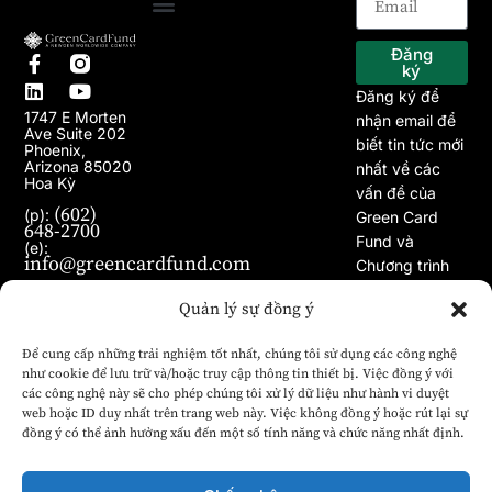
Trang chủ
Về chúng tôi
Chương trình EB-5
Dự án
Bài viết
Tin tức
Đăng
ký
Đăng ký để
1747 E Morten
nhận email để
Ave Suite 202
biết tin tức mới
Phoenix,
Arizona 85020
nhất về các
Hoa Kỳ
vấn đề của
(602)
(p):
Green Card
648-2700
Fund và
(e):
info@greencardfund.com
Chương trình
Visa EB-5.
Quản lý sự đồng ý
Để cung cấp những trải nghiệm tốt nhất, chúng tôi sử dụng các công nghệ
như cookie để lưu trữ và/hoặc truy cập thông tin thiết bị. Việc đồng ý với
các công nghệ này sẽ cho phép chúng tôi xử lý dữ liệu như hành vi duyệt
web hoặc ID duy nhất trên trang web này. Việc không đồng ý hoặc rút lại sự
đồng ý có thể ảnh hưởng xấu đến một số tính năng và chức năng nhất định.