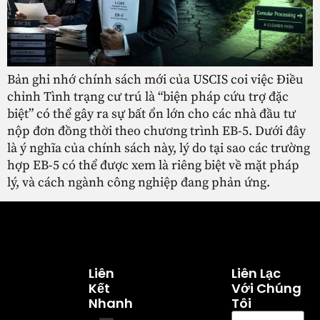
Bản ghi nhớ chính sách mới của USCIS coi việc Điều
chỉnh Tình trạng cư trú là “biện pháp cứu trợ đặc
biệt” có thể gây ra sự bất ổn lớn cho các nhà đầu tư
nộp đơn đồng thời theo chương trình EB-5. Dưới đây
là ý nghĩa của chính sách này, lý do tại sao các trường
hợp EB-5 có thể được xem là riêng biệt về mặt pháp
lý, và cách ngành công nghiệp đang phản ứng.
Liên
Liên Lạc
Kết
Với Chúng
Nhanh
Tôi