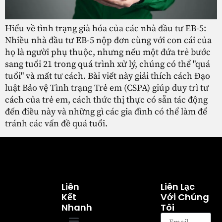
Hiểu về tình trạng già hóa của các nhà đầu tư EB-5:
Nhiều nhà đầu tư EB-5 nộp đơn cùng với con cái của
họ là người phụ thuộc, nhưng nếu một đứa trẻ bước
sang tuổi 21 trong quá trình xử lý, chúng có thể "quá
tuổi" và mất tư cách. Bài viết này giải thích cách Đạo
luật Bảo vệ Tình trạng Trẻ em (CSPA) giúp duy trì tư
cách của trẻ em, cách thức thị thực có sẵn tác động
đến điều này và những gì các gia đình có thể làm để
tránh các vấn đề quá tuổi.
Liên
Liên Lạc
Kết
Với Chúng
Nhanh
Tôi