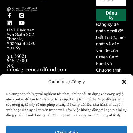
Trang chủ
Về chúng tôi
Chương trình EB-5
Dự án
Bài viết
Tin tức
Đăng
ký
Đăng ký để
1747 E Morten
nhận email để
Ave Suite 202
biết tin tức mới
Phoenix,
Arizona 85020
nhất về các
Hoa Kỳ
vấn đề của
(602)
(p):
Green Card
648-2700
Fund và
(e):
info@greencardfund.com
Chương trình
Visa EB-5.
Quản lý sự đồng ý
Để cung cấp những trải nghiệm tốt nhất, chúng tôi sử dụng các công nghệ
như cookie để lưu trữ và/hoặc truy cập thông tin thiết bị. Việc đồng ý với
các công nghệ này sẽ cho phép chúng tôi xử lý dữ liệu như hành vi duyệt
web hoặc ID duy nhất trên trang web này. Việc không đồng ý hoặc rút lại sự
đồng ý có thể ảnh hưởng xấu đến một số tính năng và chức năng nhất định.
Chấp nhận