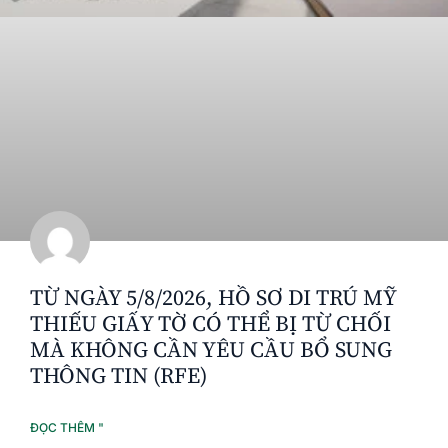
TỪ NGÀY 5/8/2026, HỒ SƠ DI TRÚ MỸ
THIẾU GIẤY TỜ CÓ THỂ BỊ TỪ CHỐI
MÀ KHÔNG CẦN YÊU CẦU BỔ SUNG
THÔNG TIN (RFE)
ĐỌC THÊM "