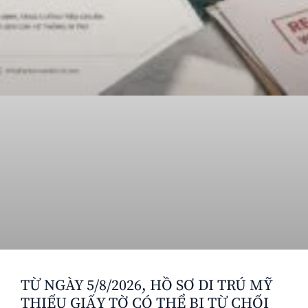
TỪ NGÀY 5/8/2026, HỒ SƠ DI TRÚ MỸ
THIẾU GIẤY TỜ CÓ THỂ BỊ TỪ CHỐI