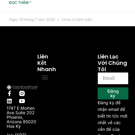
ĐỌC THÊM "
Ngày 29 tháng 7 năm 2026
Chưa có bình luận
Liên
Liên Lạc
Kết
Với Chúng
Nhanh
Tôi
Trang chủ
Về chúng tôi
Chương trình EB-5
Dự án
Bài viết
Tin tức
Đăng
ký
Đăng ký để
1747 E Morten
nhận email để
Ave Suite 202
biết tin tức mới
Phoenix,
Arizona 85020
nhất về các
Hoa Kỳ
vấn đề của