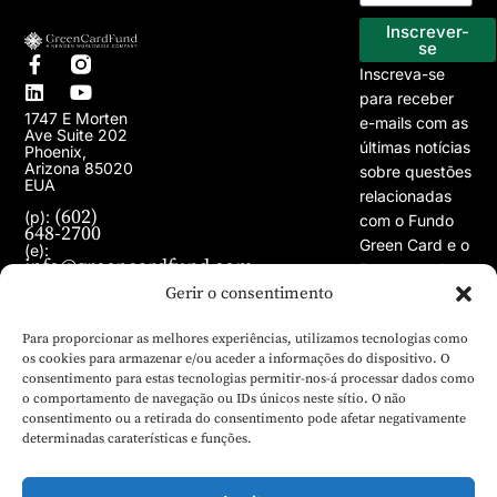
Programa EB-5
Os nossos projectos
Inscrever-
se
Inscreva-se
para receber
1747 E Morten
e-mails com as
Ave Suite 202
últimas notícias
Phoenix,
Arizona 85020
sobre questões
EUA
relacionadas
(602)
(p):
com o Fundo
648-2700
Green Card e o
(e):
info@greencardfund.com
Programa de
Gerir o consentimento
Vistos EB-5.
Para proporcionar as melhores experiências, utilizamos tecnologias como
os cookies para armazenar e/ou aceder a informações do dispositivo. O
consentimento para estas tecnologias permitir-nos-á processar dados como
o comportamento de navegação ou IDs únicos neste sítio. O não
consentimento ou a retirada do consentimento pode afetar negativamente
determinadas caraterísticas e funções.