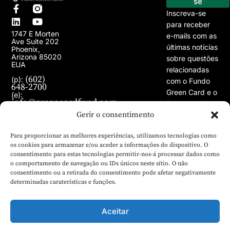
se
Inscreva-se
para receber
1747 E Morten
e-mails com as
Ave Suite 202
últimas notícias
Phoenix,
Arizona 85020
sobre questões
EUA
relacionadas
(602)
(p):
com o Fundo
648-2700
Green Card e o
(e):
info@greencardfund.com
Programa de
Gerir o consentimento
Vistos EB-5.
Para proporcionar as melhores experiências, utilizamos tecnologias como
os cookies para armazenar e/ou aceder a informações do dispositivo. O
consentimento para estas tecnologias permitir-nos-á processar dados como
o comportamento de navegação ou IDs únicos neste sítio. O não
consentimento ou a retirada do consentimento pode afetar negativamente
determinadas caraterísticas e funções.
Aceitar