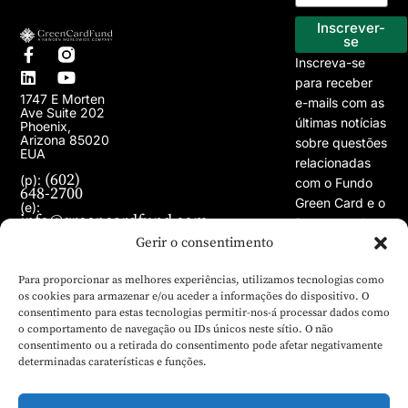
Programa EB-5
Os nossos projectos
Inscrever-
se
Inscreva-se
para receber
1747 E Morten
e-mails com as
Ave Suite 202
últimas notícias
Phoenix,
Arizona 85020
sobre questões
EUA
relacionadas
(602)
(p):
com o Fundo
648-2700
Green Card e o
(e):
info@greencardfund.com
Programa de
Gerir o consentimento
Vistos EB-5.
Para proporcionar as melhores experiências, utilizamos tecnologias como
os cookies para armazenar e/ou aceder a informações do dispositivo. O
consentimento para estas tecnologias permitir-nos-á processar dados como
o comportamento de navegação ou IDs únicos neste sítio. O não
consentimento ou a retirada do consentimento pode afetar negativamente
determinadas caraterísticas e funções.