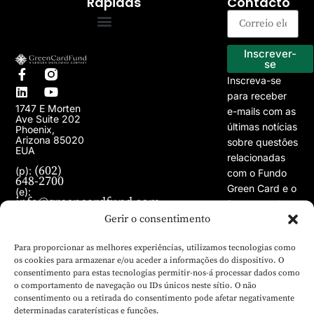
Rápidas
Contacto
Programa EB-5
Os nossos projectos
Inscrever-
se
Inscreva-se
para receber
1747 E Morten
e-mails com as
Ave Suite 202
últimas notícias
Phoenix,
Arizona 85020
sobre questões
EUA
relacionadas
(602)
(p):
com o Fundo
648-2700
Green Card e o
(e):
info@greencardfund.com
Programa de
Gerir o consentimento
Vistos EB-5.
Para proporcionar as melhores experiências, utilizamos tecnologias como
os cookies para armazenar e/ou aceder a informações do dispositivo. O
consentimento para estas tecnologias permitir-nos-á processar dados como
o comportamento de navegação ou IDs únicos neste sítio. O não
consentimento ou a retirada do consentimento pode afetar negativamente
determinadas caraterísticas e funções.