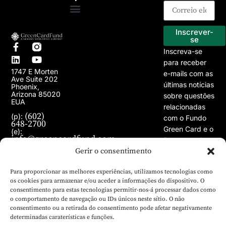
Programa EB-5
Os nossos projectos
Inscrever-
se
Inscreva-se
para receber
1747 E Morten
e-mails com as
Ave Suite 202
últimas notícias
Phoenix,
Arizona 85020
sobre questões
EUA
relacionadas
(602)
(p):
com o Fundo
648-2700
Green Card e o
(e):
info@greencardfund.com
Programa de
Gerir o consentimento
Vistos EB-5.
Para proporcionar as melhores experiências, utilizamos tecnologias como
os cookies para armazenar e/ou aceder a informações do dispositivo. O
consentimento para estas tecnologias permitir-nos-á processar dados como
o comportamento de navegação ou IDs únicos neste sítio. O não
consentimento ou a retirada do consentimento pode afetar negativamente
determinadas caraterísticas e funções.