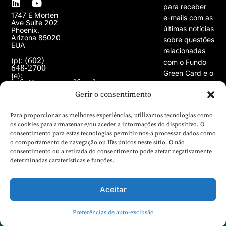
para receber
1747 E Morten
e-mails com as
Ave Suite 202
últimas notícias
Phoenix,
Arizona 85020
sobre questões
EUA
relacionadas
(602)
(p):
com o Fundo
648-2700
Green Card e o
(e):
info@greencardfund.com
Programa de
Gerir o consentimento
Vistos EB-5.
Para proporcionar as melhores experiências, utilizamos tecnologias como
os cookies para armazenar e/ou aceder a informações do dispositivo. O
consentimento para estas tecnologias permitir-nos-á processar dados como
o comportamento de navegação ou IDs únicos neste sítio. O não
consentimento ou a retirada do consentimento pode afetar negativamente
determinadas caraterísticas e funções.
Aceitar
© 2024 Copyright Green Card Fund. Todos os direitos
Preferências de auto-exclusão
Português
reservados.