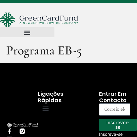
Programa EB-5
Ligações
Entrar Em
Rápidas
Contacto
Programa EB-5
Os nossos projectos
Inscrever-
se
Inscreva-se