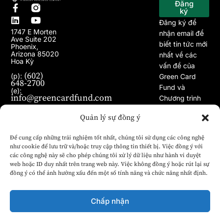
Đăng
ký
Đăng ký để
1747 E Morten
nhận email để
Ave Suite 202
biết tin tức mới
Phoenix,
Arizona 85020
nhất về các
Hoa Kỳ
vấn đề của
(602)
(p):
Green Card
648-2700
Fund và
(e):
info@greencardfund.com
Chương trình
Visa EB-5.
Quản lý sự đồng ý
Để cung cấp những trải nghiệm tốt nhất, chúng tôi sử dụng các công nghệ
như cookie để lưu trữ và/hoặc truy cập thông tin thiết bị. Việc đồng ý với
các công nghệ này sẽ cho phép chúng tôi xử lý dữ liệu như hành vi duyệt
web hoặc ID duy nhất trên trang web này. Việc không đồng ý hoặc rút lại sự
đồng ý có thể ảnh hưởng xấu đến một số tính năng và chức năng nhất định.
Chấp nhận