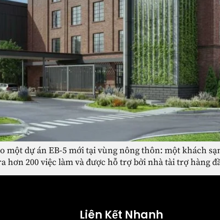
 một dự án EB-5 mới tại vùng nông thôn: một khách sạn
ra hơn 200 việc làm và được hỗ trợ bởi nhà tài trợ hàng 
Liên Kết Nhanh