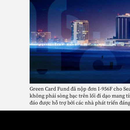
Green Card Fund đã nộp đơn I-956F cho Seah
không phải sòng bạc trên lối đi dạo mang t
đáo được hỗ trợ bởi các nhà phát triển đán