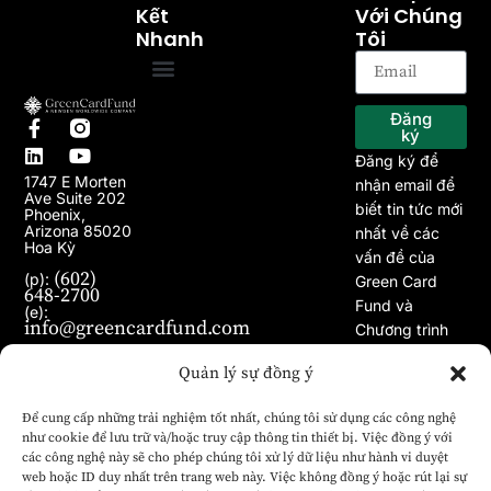
Kết
Với Chúng
Nhanh
Tôi
Trang chủ
Về chúng tôi
Chương trình EB-5
Dự án
Bài viết
Tin tức
Đăng
ký
Đăng ký để
1747 E Morten
nhận email để
Ave Suite 202
biết tin tức mới
Phoenix,
Arizona 85020
nhất về các
Hoa Kỳ
vấn đề của
(602)
(p):
Green Card
648-2700
Fund và
(e):
info@greencardfund.com
Chương trình
Visa EB-5.
Quản lý sự đồng ý
Để cung cấp những trải nghiệm tốt nhất, chúng tôi sử dụng các công nghệ
như cookie để lưu trữ và/hoặc truy cập thông tin thiết bị. Việc đồng ý với
các công nghệ này sẽ cho phép chúng tôi xử lý dữ liệu như hành vi duyệt
web hoặc ID duy nhất trên trang web này. Việc không đồng ý hoặc rút lại sự