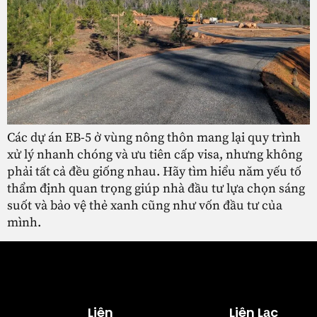
Các dự án EB-5 ở vùng nông thôn mang lại quy trình
xử lý nhanh chóng và ưu tiên cấp visa, nhưng không
phải tất cả đều giống nhau. Hãy tìm hiểu năm yếu tố
thẩm định quan trọng giúp nhà đầu tư lựa chọn sáng
suốt và bảo vệ thẻ xanh cũng như vốn đầu tư của
mình.
Liên
Liên Lạc