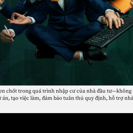
hen chốt trong quá trình nhập cư của nhà đầu tư—không c
 án, tạo việc làm, đảm bảo tuân thủ quy định, hỗ trợ nh