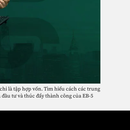
hỉ là tập hợp vốn. Tìm hiểu cách các trung
à đầu tư và thúc đẩy thành công của EB-5