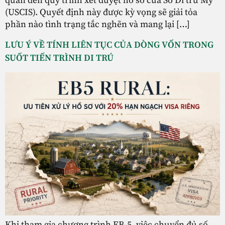
quan đến quy trình xét duyệt hồ sơ của Sở Di trú Mỹ
(USCIS). Quyết định này được kỳ vọng sẽ giải tỏa
phần nào tình trạng tắc nghẽn và mang lại […]
LƯU Ý VỀ TÍNH LIÊN TỤC CỦA DÒNG VỐN TRONG
SUỐT TIẾN TRÌNH DI TRÚ
Khi tham gia chương trình EB-5, việc chuyển đủ số