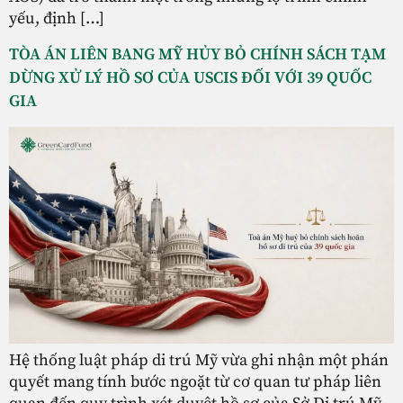
yếu, định […]
TÒA ÁN LIÊN BANG MỸ HỦY BỎ CHÍNH SÁCH TẠM
DỪNG XỬ LÝ HỒ SƠ CỦA USCIS ĐỐI VỚI 39 QUỐC
GIA
Hệ thống luật pháp di trú Mỹ vừa ghi nhận một phán
quyết mang tính bước ngoặt từ cơ quan tư pháp liên