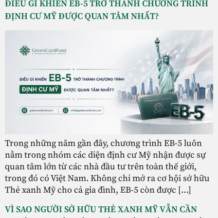
ĐIỀU GÌ KHIẾN EB-5 TRỞ THÀNH CHƯƠNG TRÌNH
ĐỊNH CƯ MỸ ĐƯỢC QUAN TÂM NHẤT?
Trong những năm gần đây, chương trình EB-5 luôn
nằm trong nhóm các diện định cư Mỹ nhận được sự
quan tâm lớn từ các nhà đầu tư trên toàn thế giới,
trong đó có Việt Nam. Không chỉ mở ra cơ hội sở hữu
Thẻ xanh Mỹ cho cả gia đình, EB-5 còn được […]
VÌ SAO NGƯỜI SỞ HỮU THẺ XANH MỸ VẪN CẦN