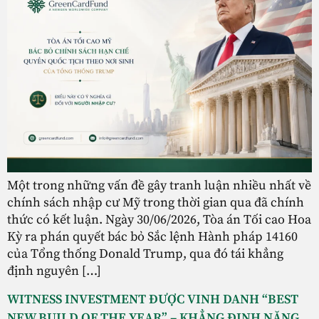
Một trong những vấn đề gây tranh luận nhiều nhất về
chính sách nhập cư Mỹ trong thời gian qua đã chính
thức có kết luận. Ngày 30/06/2026, Tòa án Tối cao Hoa
Kỳ ra phán quyết bác bỏ Sắc lệnh Hành pháp 14160
của Tổng thống Donald Trump, qua đó tái khẳng
định nguyên […]
WITNESS INVESTMENT ĐƯỢC VINH DANH “BEST
NEW BUILD OF THE YEAR” – KHẲNG ĐỊNH NĂNG