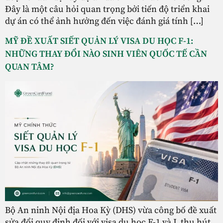
Đây là một câu hỏi quan trọng bởi tiến độ triển khai
dự án có thể ảnh hưởng đến việc đánh giá tính […]
MỸ ĐỀ XUẤT SIẾT QUẢN LÝ VISA DU HỌC F-1:
NHỮNG THAY ĐỔI NÀO SINH VIÊN QUỐC TẾ CẦN
QUAN TÂM?
Bộ An ninh Nội địa Hoa Kỳ (DHS) vừa công bố đề xuất
sửa đổi quy định đối với visa du học F-1 và J, thu hút