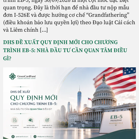
trình EB-5, ngày 30/09/2026 là một cột mốc đặc biệt
quan trọng. Đây là thời hạn để nhà đầu tư nộp mẫu
đơn I-526E và được hưởng cơ chế “Grandfathering”
(điều khoản bảo lưu quyền lợi) theo Đạo luật Cải cách
và Liêm chính […]
DHS ĐỀ XUẤT QUY ĐỊNH MỚI CHO CHƯƠNG
TRÌNH EB-5: NHÀ ĐẦU TƯ CẦN QUAN TÂM ĐIỀU
GÌ?